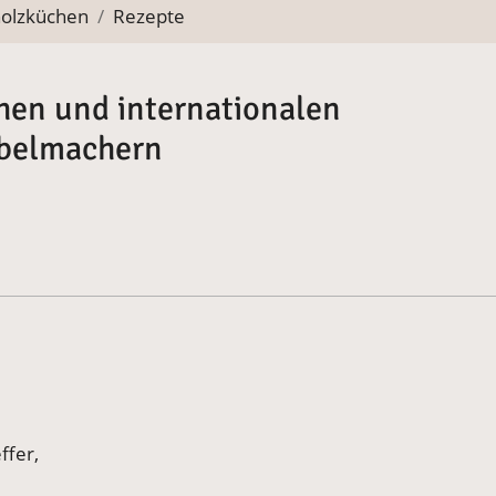
holzküchen
Rezepte
hen und internationalen
öbelmachern
ffer,