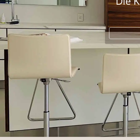
Lara
Komp