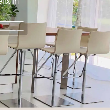
druck
 Lara