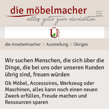
Zur Haupt-Navigation springen
Zum Hauptinhalt springen
Zum Footer springen
Vergrößerte Version anzeigen
Sie befinden sich hier:
die moebelmacher
Ausstellung
Übriges
Wir suchen Menschen, die sich über die
Dinge, die bei uns oder unseren Kunden
übrig sind, freuen würden
Ob Möbel, Accessoires, Werkzeug oder
Maschinen, alles kann noch einen neuen
Zweck erfüllen, Freude machen und
Ressourcen sparen