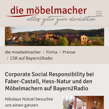
Zur Haupt-Navigation springen
Zum Hauptinhalt springen
Zum Footer springen
Sie befinden sich hier:
die moebelmacher
Firma
Presse
CSR auf Bayern2Radio
Corporate Social Responsibility bei
Faber-Castell, Hess-Natur und den
Möbelmachern auf Bayern2Radio
Nikolaus Nützel besuchte
uns einen ganzen