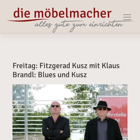
Zur Haupt-Navigation springen
Zum Hauptinhalt springen
Zum Footer springen
Freitag: Fitzgerad Kusz mit Klaus
Brandl: Blues und Kusz