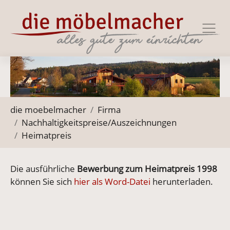
Zur Haupt-Navigation springen
Zum Hauptinhalt springen
Zum Footer springen
Sie befinden sich hier:
die moebelmacher
Firma
Nachhaltigkeitspreise/Auszeichnungen
Heimatpreis
Die ausführliche
Bewerbung zum Heimatpreis 1998
können Sie sich
hier als Word-Datei
herunterladen.