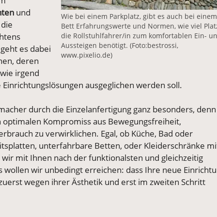
om
hten
und
Wie bei einem Parkplatz, gibt es auch bei eine
 die
Bett Erfahrungswerte und Normen, wie viel Plat
chtens
die Rollstuhlfahrer/in zum komfortablen Ein- u
Aussteigen benötigt. (Foto:bestrossi,
 geht es dabei
www.pixelio.de)
en, deren
wie irgend
le Einrichtungslösungen ausgeglichen werden soll.
elmacher durch die Einzelanfertigung ganz besonders, denn
inen optimalen Kompromiss aus Bewegungsfreiheit,
brauch zu verwirklichen. Egal, ob Küche, Bad oder
tsplatten, unterfahrbare Betten, oder Kleiderschränke mi
ir mit Ihnen nach der funktionalsten und gleichzeitig
wollen wir unbedingt erreichen: dass Ihre neue Einricht
uerst wegen ihrer Ästhetik und erst im zweiten Schritt