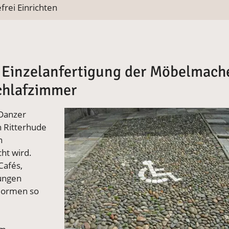
frei Einrichten
e Einzelanfertigung der Möbelmach
Schlafzimmer
Vergrößerte Version anzeigen
 Danzer
n Ritterhude
n
ht wird.
Cafés,
ungen
-Normen so