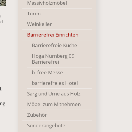
Massivholzmöbel
m
Türen
z
nd
Weinkeller
()
Barrierefrei Einrichten
Barrierefreie Küche
Hoga Nürnberg 09
Barrierefrei
b_free Messe
barrierefreies Hotel
t
Sarg und Urne aus Holz
ung
Möbel zum Mitnehmen
Zubehör
Sonderangebote