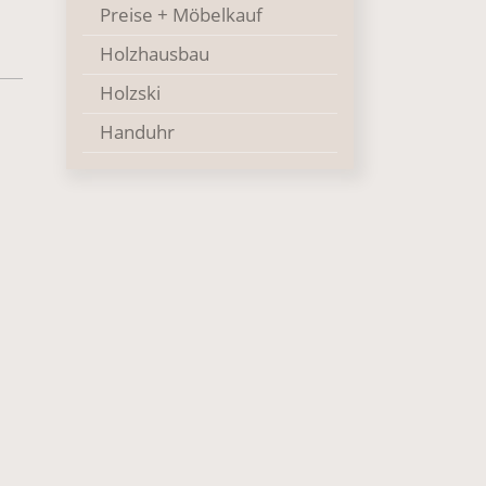
Preise + Möbelkauf
Holzhausbau
Holzski
Handuhr