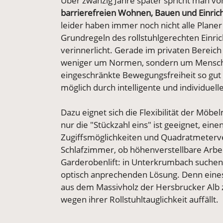
Über zwanzig Jahre später spricht man v
barrierefreien Wohnen, Bauen und Einric
leider haben immer noch nicht alle Planer
Grundregeln des rollstuhlgerechten Einri
verinnerlicht. Gerade im privaten Bereich
weniger um Normen, sondern um Mensch
eingeschränkte Bewegungsfreiheit so gut 
möglich durch intelligente und individuel
Dazu eignet sich die Flexibilität der Möb
nur die "Stückzahl eins" ist geeignet, e
Zugiffsmöglichkeiten und Quadratmeterver
Schlafzimmer, ob höhenverstellbare Arbei
Garderobenlift: in Unterkrumbach suchen w
optisch anprechenden Lösung. Denn eines 
aus dem Massivholz der Hersbrucker Alb z
wegen ihrer Rollstuhltauglichkeit auffällt.