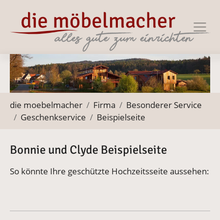
Zur Haupt-Navigation springen
Zum Hauptinhalt springen
Zum Footer springen
Sie befinden sich hier:
die moebelmacher
Firma
Besonderer Service
Geschenkservice
Beispielseite
Bonnie und Clyde Beispielseite
So könnte Ihre geschützte Hochzeitsseite aussehen: