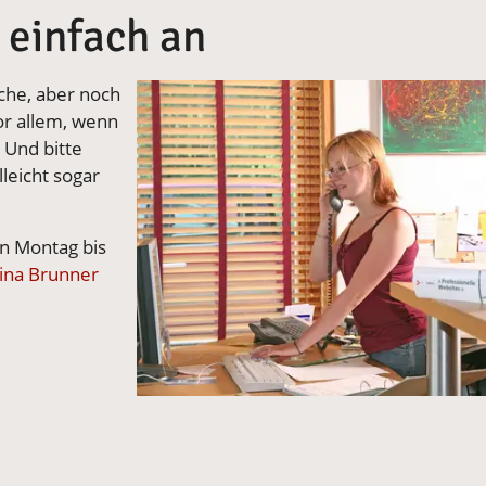
s einfach an
Vergrößerte Version anzeigen
che, aber noch
or allem, wenn
Und bitte
lleicht sogar
on Montag bis
Nina Brunner