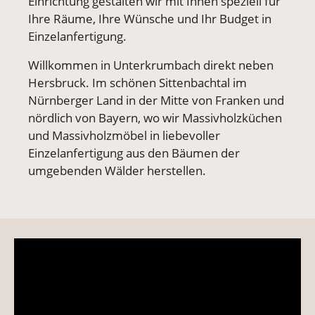
Einrichtung gestalten wir mit Ihnen speziell für
Ihre Räume, Ihre Wünsche und Ihr Budget in
Einzelanfertigung.
Willkommen in Unterkrumbach direkt neben
Hersbruck. Im schönen Sittenbachtal im
Nürnberger Land in der Mitte von Franken und
nördlich von Bayern, wo wir Massivholzküchen
und Massivholzmöbel in liebevoller
Einzelanfertigung aus den Bäumen der
umgebenden Wälder herstellen.