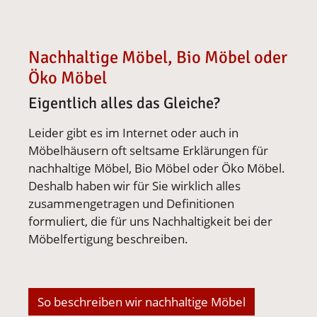
Nachhaltige Möbel, Bio Möbel oder
Öko Möbel
Eigentlich alles das Gleiche?
Leider gibt es im Internet oder auch in
Möbelhäusern oft seltsame Erklärungen für
nachhaltige Möbel, Bio Möbel oder Öko Möbel.
Deshalb haben wir für Sie wirklich alles
zusammengetragen und Definitionen
formuliert, die für uns Nachhaltigkeit bei der
Möbelfertigung beschreiben.
So beschreiben wir nachhaltige Möbel