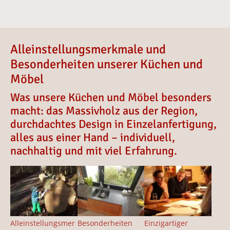
Alleinstellungsmerkmale und
Besonderheiten unserer Küchen und
Möbel
Was unsere Küchen und Möbel besonders
macht: das Massivholz aus der Region,
durchdachtes Design in Einzelanfertigung,
alles aus einer Hand – individuell,
nachhaltig und mit viel Erfahrung.
Vergrößerte Version anzeigen
Vergrößerte Version anzeigen
Vergrößerte Version 
Alleinstellungsmer
Besonderheiten
Einzigartiger