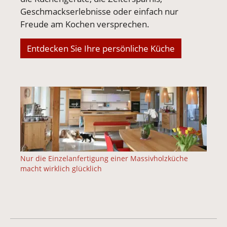
Geschmackserlebnisse oder einfach nur
Freude am Kochen versprechen.
Entdecken Sie Ihre persönliche Küche
Nur die Einzelanfertigung einer Massivholzküche
macht wirklich glücklich