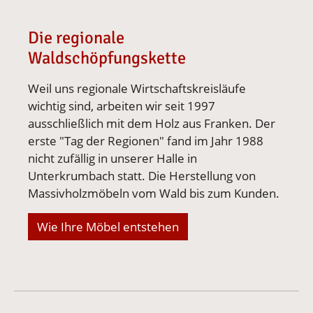
Die regionale
Waldschöpfungskette
Weil uns regionale Wirtschaftskreisläufe
wichtig sind, arbeiten wir seit 1997
ausschließlich mit dem Holz aus Franken. Der
erste "Tag der Regionen" fand im Jahr 1988
nicht zufällig in unserer Halle in
Unterkrumbach statt. Die Herstellung von
Massivholzmöbeln vom Wald bis zum Kunden.
Wie Ihre Möbel entstehen