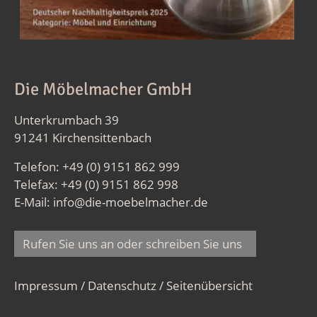
Die Möbelmacher GmbH
Unterkrumbach 39
91241 Kirchensittenbach
Telefon: +49 (0) 9151 862 999
Telefax: +49 (0) 9151 862 998
E-Mail:
info@die-moebelmacher.de
Rufen Sie uns an oder schreiben Sie uns
Impressum / Datenschutz
/
Seitenübersicht