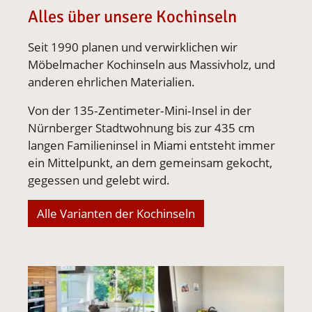
Alles über unsere Kochinseln
Seit 1990 planen und verwirklichen wir
Möbelmacher Kochinseln aus Massivholz, und
anderen ehrlichen Materialien.
Von der 135‑Zentimeter‑Mini‑Insel in der
Nürnberger Stadtwohnung bis zur 435 cm
langen Familieninsel in Miami entsteht immer
ein Mittelpunkt, an dem gemeinsam gekocht,
gegessen und gelebt wird.
Alle Varianten der Kochinseln