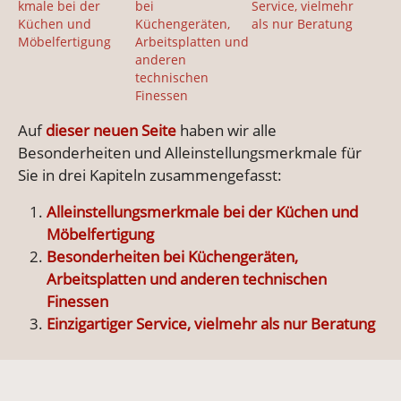
kmale bei der
bei
Service, vielmehr
Küchen und
Küchengeräten,
als nur Beratung
Möbelfertigung
Arbeitsplatten und
anderen
technischen
Finessen
Auf
dieser neuen Seite
haben wir alle
Besonderheiten und Alleinstellungsmerkmale für
Sie in drei Kapiteln zusammengefasst:
Alleinstellungsmerkmale bei der Küchen und
Möbelfertigung
Besonderheiten bei Küchengeräten,
Arbeitsplatten und anderen technischen
Finessen
Einzigartiger Service, vielmehr als nur Beratung