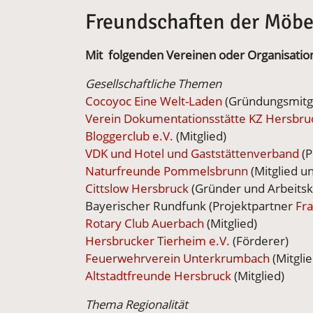
Freundschaften der Möb
Mit folgenden Vereinen oder Organisati
Gesellschaftliche Themen
Cocoyoc Eine Welt-Laden
(Gründungsmitgl
Verein Dokumentationsstätte KZ Hersbr
Bloggerclub e.V.
(Mitglied)
VDK und Hotel und Gaststättenverband
(P
Naturfreunde Pommelsbrunn
(Mitglied u
Cittslow Hersbruck
(Gründer und Arbeitskr
Bayerischer Rundfunk (Projektpartner
Fr
Rotary Club Auerbach
(Mitglied)
Hersbrucker Tierheim e.V.
(Förderer)
Feuerwehrverein Unterkrumbach
(Mitglie
Altstadtfreunde Hersbruck
(Mitglied)
Thema Regionalität