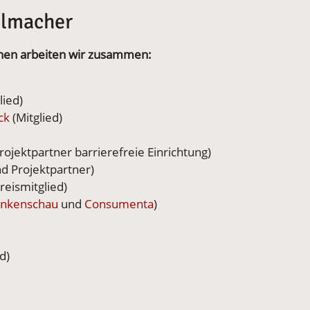
elmacher
onen arbeiten wir zusammen:
ied)
uck
(Mitglied)
rojektpartner barrierefreie Einrichtung)
nd Projektpartner)
eismitglied)
ankenschau
und
Consumenta
)
d)