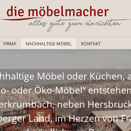
FIRMA
NACHHALTIGE MÖBEL
KONTAKT
hhaltige Möbel oder Küchen, 
io- oder Öko-Möbel“ entstehen
erkrumbach, neben Hersbruck
erger Land, im Herzen von F