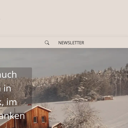
NEWSLETTER
auch
 in
, im
ranken