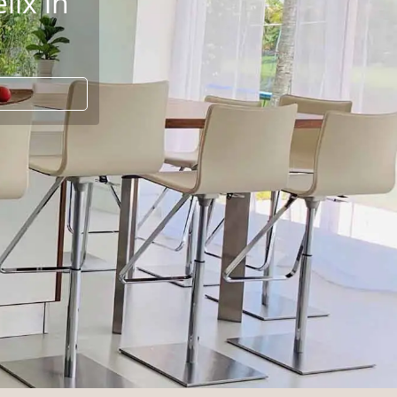
druck
 Lara