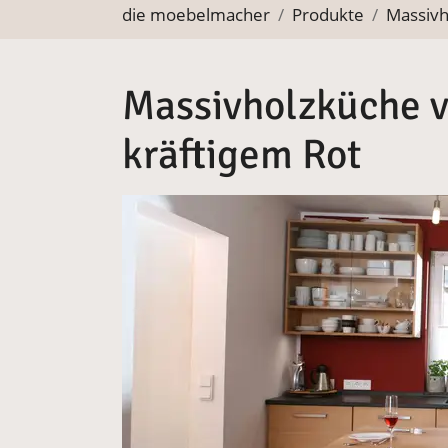
Sie befinden sich hier:
die moebelmacher
Produkte
Massiv
Massivholzküche v
kräftigem Rot
Vergrößerte Version anzeigen