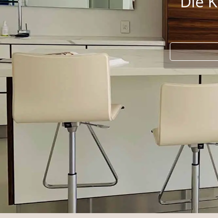
Lara
Komp