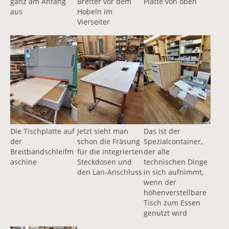
ganz am Anfang
Bretter vor dem
Platte von oben
aus
Hobeln im
Vierseiter
Vergrößerte Version anzeigen für Rohplatte des höhenv
Vergrößerte Version anzeigen für Mass
Vergrößerte Version a
Die Tischplatte auf
Jetzt sieht man
Das ist der
der
schon die Fräsung
Spezialcontainer,
Breitbandschleifm
für die integrierten
der alle
aschine
Steckdosen und
technischen Dinge
den Lan-Anschluss
in sich aufnimmt,
wenn der
höhenverstellbare
Tisch zum Essen
genutzt wird