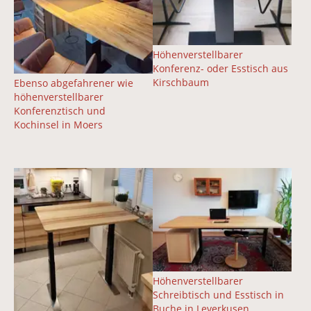
Höhenverstellbarer
Konferenz- oder Esstisch aus
Kirschbaum
Ebenso abgefahrener wie
höhenverstellbarer
Konferenztisch und
Kochinsel in Moers
Vergrößerte Version anzeigen für Auch kleine Küchen w
Vergrößerte Version anzeigen 
Höhenverstellbarer
Schreibtisch und Esstisch in
Buche in Leverkusen