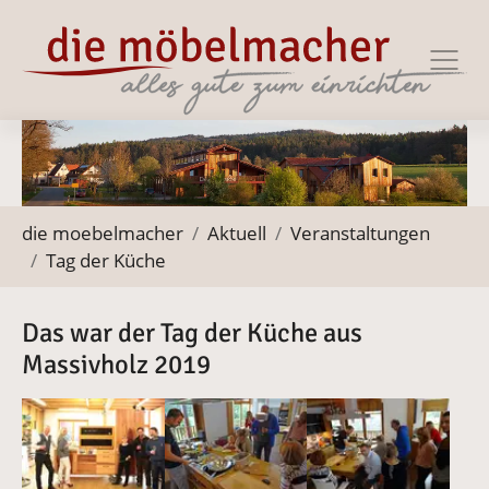
Zur Haupt-Navigation springen
Zum Hauptinhalt springen
Zum Footer springen
Sie befinden sich hier:
die moebelmacher
Aktuell
Veranstaltungen
Tag der Küche
Das war der Tag der Küche aus
Massivholz 2019