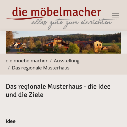
Zur Haupt-Navigation springen
Zum Hauptinhalt springen
Zum Footer springen
Sie befinden sich hier:
die moebelmacher
Ausstellung
Das regionale Musterhaus
Das regionale Musterhaus - die Idee
und die Ziele
Idee