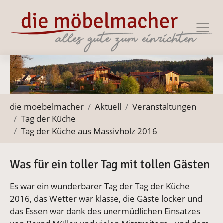
Zur Haupt-Navigation springen
Zum Hauptinhalt springen
Zum Footer springen
Sie befinden sich hier:
die moebelmacher
Aktuell
Veranstaltungen
Tag der Küche
Tag der Küche aus Massivholz 2016
Was für ein toller Tag mit tollen Gästen
Es war ein wunderbarer Tag der Tag der Küche
2016, das Wetter war klasse, die Gäste locker und
das Essen war dank des unermüdlichen Einsatzes