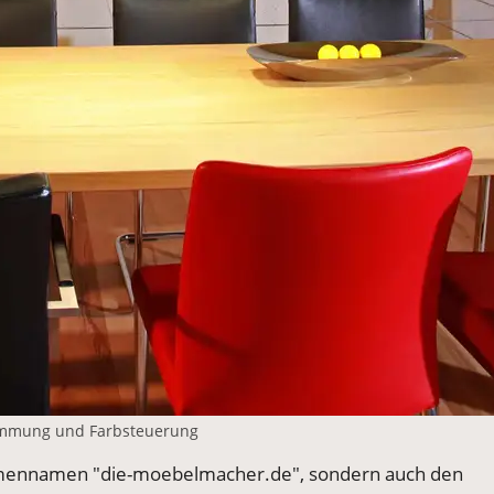
Dimmung und Farbsteuerung
rmennamen "die-moebelmacher.de", sondern auch den