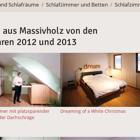
und Schlafräume
Schlafzimmer und Betten
Schlafzim
 aus Massivholz von den
hren 2012 und 2013
mer mit platzsparender
Dreaming of a White Christmas
der Dachschräge