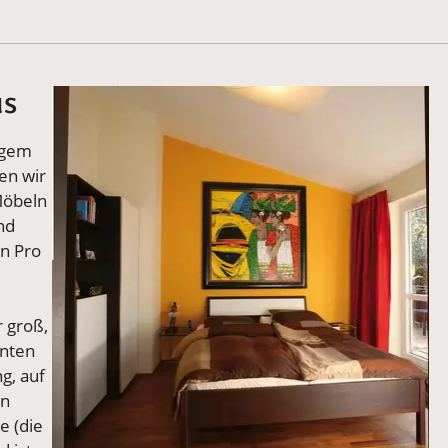
us
Vergrößerte Version anzeigen
igem
en wir
Möbeln
nd
on Pro
r groß,
onten
g, auf
in
e (die