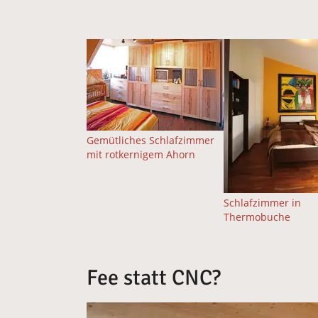
Gemütliches Schlafzimmer
mit rotkernigem Ahorn
Schlafzimmer in
Thermobuche
Fee statt CNC?
Vergrößerte Version anzeigen