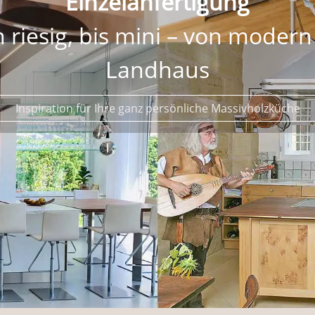
Massivholz
d anderen ehrlichen Material
mit raffinierten Details, ganz nach Ihren Wünschen