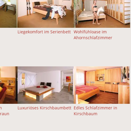
Liegekomfort im Serienbett
Wohlfühloase im
Ahornschlafzimmer
m
Luxuriöses Kirschbaumbett
Edles Schlafzimmer in
braun
Kirschbaum