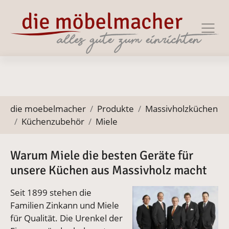
Zur Haupt-Navigation springen
Zum Hauptinhalt springen
Zum Footer springen
Sie befinden sich hier:
die moebelmacher
Produkte
Massivholzküchen
Küchenzubehör
Miele
Warum Miele die besten Geräte für
unsere Küchen aus Massivholz macht
Vergrößerte Version an
Seit 1899 stehen die
Familien Zinkann und Miele
für Qualität. Die Urenkel der