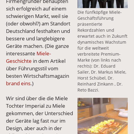
Firmengründer behaupten
sich erfolgreich auf einem
Die fünfköpfige Miele-
schwierigen Markt, weil sie
Geschäftsführung
(oder obwohl?) am Standort
präsentierte
Rekordzahlen und
Deutschland festhalten und
erwartet auch in Zukunft
bessere und langlebigere
dynamisches Wachstum
Geräte machen. (Die ganze
für die weltweit
interessante
Miele-
verbreitete Premium-
Marke (von links nach
Geschichte
in dem Artikel
rechts): Dr. Eduard
über Führungsstil vom
Sailer, Dr. Markus Miele,
besten Wirtschaftsmagazin
Horst Schübel, Dr.
brand eins
.)
Reinhard Zinkann , Dr.
Reto Bazzi.
Wir sind über die die Miele
Vergrößerte Version an
Tochter Imperial zu Miele
gekommen, der Unterschied
der Geräte lag fast nur im
Design, aber auch in der