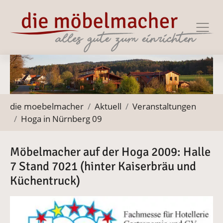
Zur Haupt-Navigation springen
Zum Hauptinhalt springen
Zum Footer springen
Sie befinden sich hier:
die moebelmacher
Aktuell
Veranstaltungen
Hoga in Nürnberg 09
Möbelmacher auf der Hoga 2009: Halle
7 Stand 7021 (hinter Kaiserbräu und
Küchentruck)