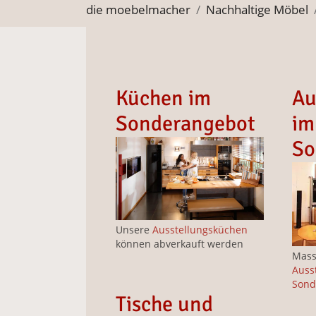
Sie befinden sich hier:
die moebelmacher
Nachhaltige Möbel
Küchen im
Au
Sonderangebot
im
So
Unsere
Ausstellungsküchen
können abverkauft werden
Mass
Auss
Sond
Tische und